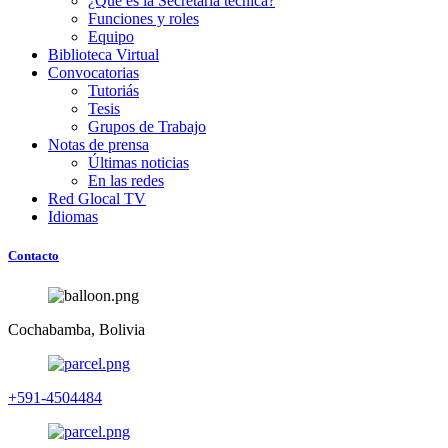
¿Qué es la Secretaria técnica?
Funciones y roles
Equipo
Biblioteca Virtual
Convocatorias
Tutoriás
Tesis
Grupos de Trabajo
Notas de prensa
Últimas noticias
En las redes
Red Glocal TV
Idiomas
Contacto
Cochabamba, Bolivia
+591-4504484