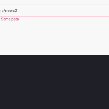
ms/news2
T Samaipata