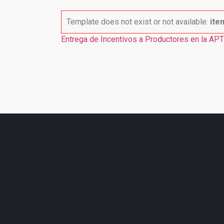
Template does not exist or not available:
ite
Entrega de Incentivos a Productores en la AP